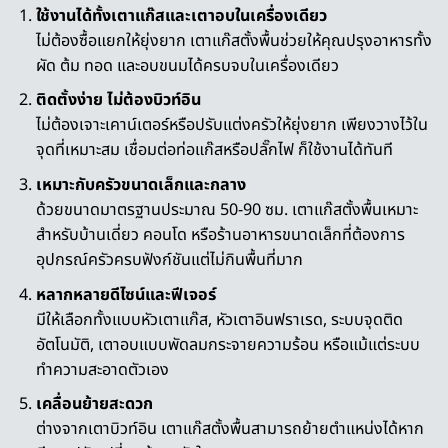
ใช้งานได้ทั้งเตาแก๊สและเตาอบในเครื่องเดียว
ไม่ต้องซื้อแยกให้ยุ่งยาก
เตาแก๊สตั้งพื้น
ช่วยให้คุณปรุงอาหารทั้ง
ผัด ต้ม ทอด และอบขนมได้ครบจบในเครื่องเดียว
ติดตั้งง่าย ไม่ต้องบิวท์อิน
ไม่ต้องเจาะเคาน์เตอร์หรือปรับแต่งครัวให้ยุ่งยาก เพียงวางไว้ใน
จุดที่เหมาะสม เชื่อมต่อท่อแก๊สหรือปลั๊กไฟ ก็ใช้งานได้ทันที
เหมาะกับครัวขนาดเล็กและกลาง
ด้วยขนาดมาตรฐานประมาณ 50-90 ซม.
เตาแก๊สตั้งพื้น
เหมาะ
สำหรับบ้านเดี่ยว คอนโด หรือร้านอาหารขนาดเล็กที่ต้องการ
อุปกรณ์ครัวครบฟังก์ชันแต่ไม่กินพื้นที่มาก
หลากหลายดีไซน์และฟีเจอร์
มีให้เลือกทั้งแบบหัวเตาแก๊ส, หัวเตาอินฟราเรด, ระบบจุดติด
อัตโนมัติ, เตาอบแบบพัดลมกระจายความร้อน หรือแม้แต่ระบบ
ทำความสะอาดตัวเอง
เคลื่อนย้ายสะดวก
ต่างจากเตาบิวท์อิน
เตาแก๊สตั้งพื้น
สามารถย้ายตำแหน่งได้หาก