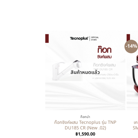
-14%
สินค้าหมดแล้ว
+
+
ก๊อกน้ำ
ก๊อกซิงค์ผสม Tecnoplus รุ่น TNP
เค
DU185 CR (New .02)
SM
฿
1,590.00