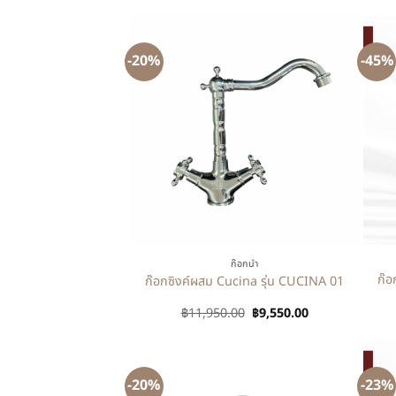
-20%
-45%
+
+
ก๊อกน้ำ
ก๊อ
ก๊อกซิงค์ผสม Cucina รุ่น CUCINA 01
฿
11,950.00
฿
9,550.00
-20%
-23%