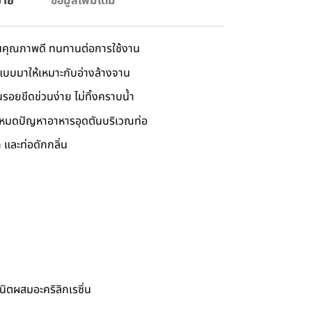
บาย
ข้อมูลเพิ่มเติม
นคุณภาพดี ทนทานต่อการใช้งาน
แบบมาให้เหมาะกับอ่างล้างจาน
รอยขีดข่วนง่าย ไม่ทิ้งคราบน้ำ
มดปัญหาอาหารอุดตันบริเวณท่อ
 และท่อดักกลิ่น
นิตผสมอะคริลิกเรซิ่น