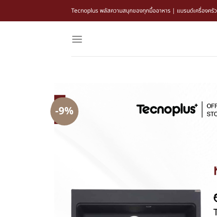
Tecnoplus พลัสความสนุกของทุกมื้ออาหาร | แบรนด์เครื่องครัว แล
-9%
-9%