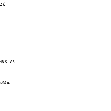
2 ปี
HB S1 GB
กล้บ้าน