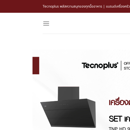
Tecnoplus พลัสความสนุกของทุกมื้ออาหาร | แบรนด์เครื่องครัว แล