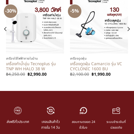
-30%
-5%
เครื่องใช้ไฟฟ้าภายในบ้าน
เครื่องดูดฝุ่น
เครื่องทำน้ำอุ่น Tecnoplus รุ่น
เครื่องดูดฝุ่น Camarcio รุ่น VC
TNP WH HALO 38 W
CYCLONIC 1600 BU
฿
4,250.00
฿
2,990.00
฿
2,100.00
฿
1,990.00
ส่งฟรีทั่วประเทศ
เคลมสินค้าไว
สอบถามตลอด 24
ระบบชำระเงินที่
ภายใน 14 วัน
ชั่วโมง
ปลอดภัย