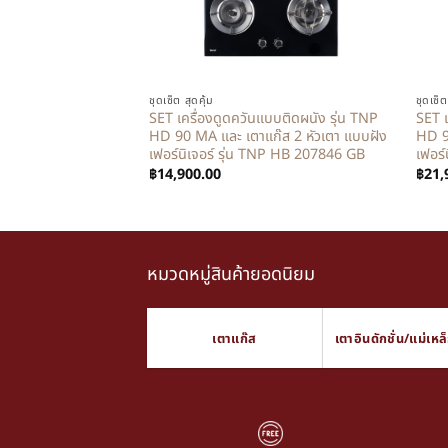
+
+
ชุดเซ็ต สุดคุ้ม
ชุดเซ็ต
SET เครื่องดูดควันแบบติดผนัง รุ่น TNP
SET เ
HD 90 MA และ เตาแก๊ส 2 หัวเตา แบบฝัง
HD 9
เฟอร์นิเจอร์ รุ่น TNP HB 207846 GB
เฟอร
฿
14,900.00
฿
21,
หมวดหมู่สินค้ายอดนิยม
เตาแก๊ส
เตาอินดักชั่น/แม่เหล