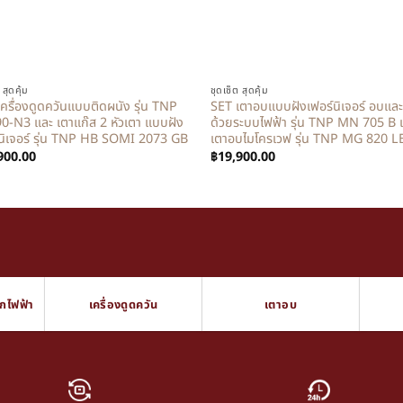
+
 สุดคุ้ม
ชุดเซ็ต สุดคุ้ม
ครื่องดูดควันแบบติดผนัง รุ่น TNP
SET เตาอบแบบฝังเฟอร์นิเจอร์ อบและ
0-N3 และ เตาแก๊ส 2 หัวเตา แบบฝัง
ด้วยระบบไฟฟ้า รุ่น TNP MN 705 B 
์นิเจอร์ รุ่น TNP HB SOMI 2073 GB
เตาอบไมโครเวฟ รุ่น TNP MG 820 L
900.00
฿
19,900.00
็กไฟฟ้า
เครื่องดูดควัน
เตาอบ