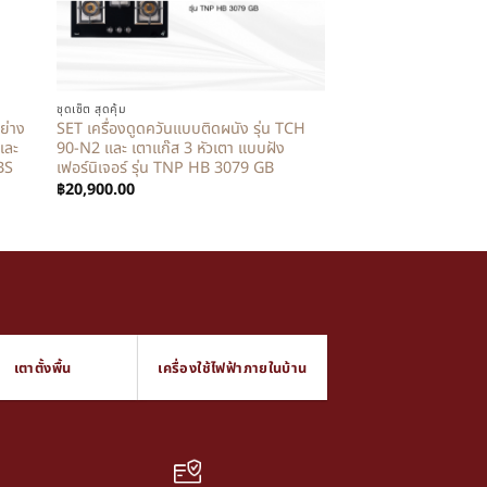
+
ชุดเซ็ต สุดคุ้ม
ย่าง
SET เครื่องดูดควันแบบติดผนัง รุ่น TCH
และ
90-N2 และ เตาแก๊ส 3 หัวเตา แบบฝัง
BS
เฟอร์นิเจอร์ รุ่น TNP HB 3079 GB
฿
20,900.00
เตาตั้งพื้น
เครื่องใช้ไฟฟ้าภายในบ้าน