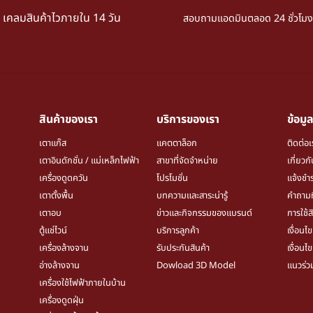
เคลมสินค้าไวภายใน 14 วัน
สอบถามแอดมินตลอด 24 ชั่วโมง
สินค้าของเรา
บริการของเรา
ข้อมูล
เตาแก๊ส
แคตตาล็อก
ติดต่อเ
เตาอินดักชั่น / แม่เหล็กไฟฟ้า
สาขาที่จัดจำหน่าย
เกี่ยวก
เครื่องดูดควัน
โปรโมชั่น
แจ้งชำร
เตาตั้งพื้น
บทความและสาระน่ารู้
คำถามท
เตาอบ
ข่าวและกิจกรรมของแบรนด์
การใช้ส
ตู้แช่ไวน์
บริการลูกค้า
เงื่อนไ
เครื่องล้างจาน
รับประกันสินค้า
เงื่อนไ
อ่างล้างจาน
Dowload 3D Model
แนวร่ว
เครื่องใช้ไฟฟ้าภายในบ้าน
เครื่องดูดฝุ่น