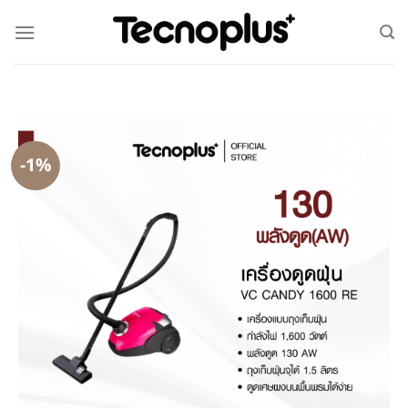
-1%
-1%