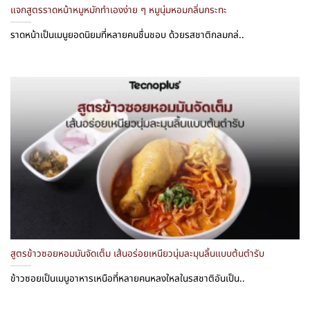
แจกสูตรราดหน้าหมูหมักทำเองง่าย ๆ หมูนุ่มหอมกลิ่นกระทะ
ราดหน้าเป็นเมนูยอดนิยมที่หลายคนชื่นชอบ ด้วยรสชาติกลมกล่..
สูตรข้าวซอยหอมมันจัดเต็ม เส้นอร่อยเหนียวนุ่มละมุนลิ้นแบบต้นตำรับ
ข้าวซอยเป็นเมนูอาหารเหนือที่หลายคนหลงใหลในรสชาติอันเป็น..