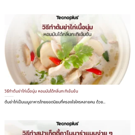
วิธีทำต้มข่าไก่เนื้อนุ่ม หอมมันได้กลิ่นกะทิเข้มข้น
ต้มข่าไก่เป็นเมนูอาหารไทยยอดนิยมที่ครองใจใครหลายคน ด้วย..