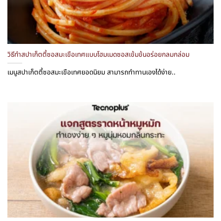
วิธีทำสปาเก็ตตี้ซอสมะเขือเทศแบบโฮมเมดซอสเข้มข้นอร่อยกลมกล่อม
เมนูสปาเก็ตตี้ซอสมะเขือเทศยอดนิยม สามารถทำทานเองได้ง่าย..