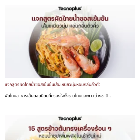
แจกสูตรผัดไทยน้ำซอสเข้มข้นเส้นเหนียวนุ่มหอมกลิ่นถั่วคั่ว
ผัดไทยอาหารเส้นยอดนิยมที่ครองใจทั้งชาวไทยและชาวต่างชาติ..