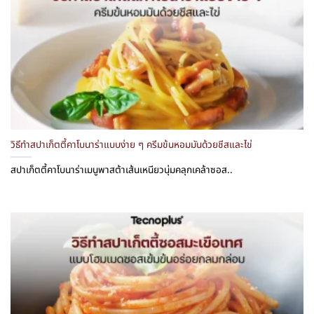
วิธีทำสปาเก็ตตี้คาโบนาร่าแบบง่าย ๆ ครีมข้นหอมมันด้วยชีสและไข่
สปาเก็ตตี้คาโบนาร่าเมนูพาสต้าเส้นเหนียวนุ่มคลุกเคล้าซอส..