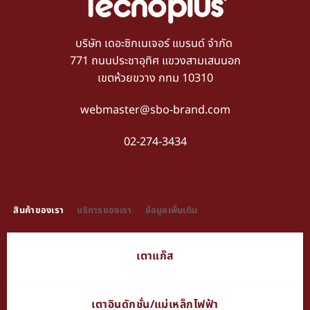
บริษัท เดอะซิกเนเจอร์ แบรนด์ จำกัด
771 ถนนประชาอุทิศ แขวงสามเสนนอก
เขตห้วยขวาง กทม 10310
webmaster@sbo-brand.com
02-274-3434
TAB TITLE
สินค้าของเรา
บริการของเรา
ข้อมูลเพิ่มเติม
เตาแก๊ส
เตาอินดักชั่น/แม่เหล็กไฟฟ้า