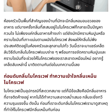
ห้องครัวเป็นพื้นที่สำคัญของบ้านที่มักจะมีกลิ่นหอมอบอวลของ
อาหาร แต่บางครั้งกลิ่นที่สะสมอยู่ในไมโครเวฟก็กลายเป็นปัญหา
กวนใจ ไม่เพียงแค่กลิ่นอาหารค้างเก่า แต่ยังมักมีคราบหินปูนหรือ
คราบไขมันที่เกาะแน่นตามผนังไมโครเวฟ ส่งผลให้กลิ่นไม่พึง
ประสงค์ติดอยู่ในห้องครัวและลุกลามไปทั่ว วันนี้เราจะมาแชร์เคล็ด
ลับวิธีดับกลิ่นไมโครเวฟแบบง่าย ๆ พร้อมการขจัดคราบหินปูนและ
คราบไขมันที่จะช่วยให้ไมโครเวฟของเราสะอาดเหมือนใหม่ อยากรู้
เคล็ดลับเหล่านี้ มาติดตามกันต่อในบทความนี้เลย
ก่อนดับกลิ่นไมโครเวฟ ทำความเข้าใจกลิ่นเหม็น
ไมโครเวฟ
ไมโครเวฟเป็นอุปกรณ์ที่สะดวกสบาย แต่ก็มีข้อเสียคือมีกลิ่นอาหาร
ที่อาจติดค้างอยู่ หากไม่ได้ทำความสะอาดสม่ำเสมอ กลิ่นจะยิ่งทวี
ความรุนแรงขึ้น ดังนั้น ก่อนที่เราจะดับกลิ่นไมโครเวฟเรามาดูสาเหตุ
ที่ทำให้ไมโครเวฟมีกลิ่นเหม็นกันก่อน