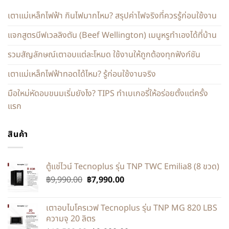
เตาแม่เหล็กไฟฟ้า กินไฟมากไหม? สรุปค่าไฟจริงที่ควรรู้ก่อนใช้งาน
แจกสูตรบีฟเวลลิงตัน (Beef Wellington) เมนูหรูทำเองได้ที่บ้าน
รวมสัญลักษณ์เตาอบแต่ละโหมด ใช้งานให้ถูกต้องทุกฟังก์ชัน
เตาแม่เหล็กไฟฟ้าทอดได้ไหม? รู้ก่อนใช้งานจริง
มือใหม่หัดอบขนมเริ่มยังไง? TIPS ทำเบเกอรี่ให้อร่อยตั้งแต่ครั้ง
แรก
สินค้า
ตู้แช่ไวน์ Tecnoplus รุ่น TNP TWC Emilia8 (8 ขวด)
฿
9,990.00
฿
7,990.00
เตาอบไมโครเวฟ Tecnoplus รุ่น TNP MG 820 LBS
ความจุ 20 ลิตร