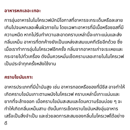
อาหารหกเลอะเทอะ
การอุ่นอาหารในไมโครเวฟมักมีโอกาสที่อาหารจะกระเด็นหรือละลาย
เกินไปจนหกเลอะพื้นผิวภายใน โดยเฉพาะอาหารที่มีเนื้อหรือซอสที่มี
ความหนืด หากไม่รีบทำความสะอาดคราบเหล่านี้จะเกาะแน่นและส่ง
กลิ่นเหม็น อาหารที่ตกค้างยังเป็นแหล่งสะสมแบคทีเรียอีกด้วย ซึ่ง
เมื่อเราทำการอุ่นไมโครเวฟอีกครั้ง กลิ่นจากอาหารเก่าจะระเหยและ
กระจายไปทั่วเครื่อง ดังนั้นควรหมั่นเช็ดคราบเลอะภายในไมโครเวฟ
เป็นประจำทุกครั้งหลังใช้งาน
คราบไขมันเกาะ
อาหารประเภทที่มีน้ำมันสูง เช่น อาหารทอดหรือของที่มีชีส อาจทำให้
เกิดคราบไขมันเกาะตามผนังไมโครเวฟ คราบเหล่านี้เกาะแน่นและ
ยากที่จะล้างออก เมื่อคราบไขมันสะสมและโดนความร้อนบ่อย ๆ จะ
ทำให้เกิดกลิ่นเหม็นสาบ ดังนั้นการเช็ดคราบไขมันหลังอุ่นอาหาร
เสร็จเป็นสิ่งจำเป็น และช่วยลดการสะสมของกลิ่นไมโครเวฟได้อย่าง
ดี