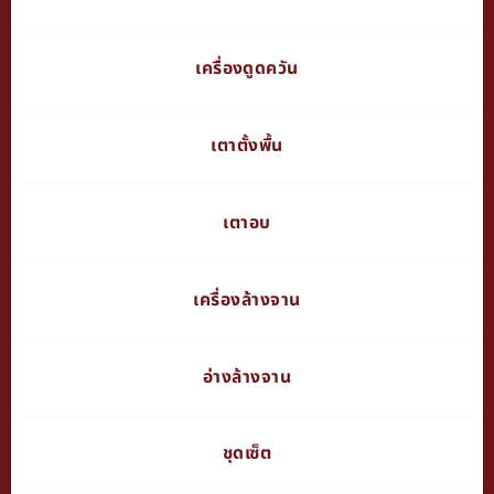
เครื่องดูดควัน
เตาตั้งพื้น
เตาอบ
เครื่องล้างจาน
อ่างล้างจาน
ชุดเซ็ต