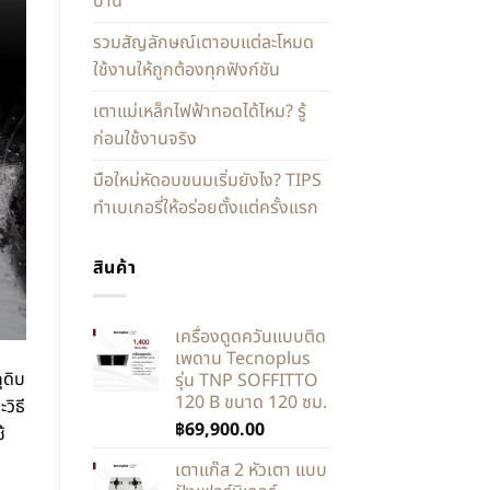
บ้าน
รวมสัญลักษณ์เตาอบแต่ละโหมด
ใช้งานให้ถูกต้องทุกฟังก์ชัน
เตาแม่เหล็กไฟฟ้าทอดได้ไหม? รู้
ก่อนใช้งานจริง
มือใหม่หัดอบขนมเริ่มยังไง? TIPS
ทำเบเกอรี่ให้อร่อยตั้งแต่ครั้งแรก
สินค้า
เครื่องดูดควันแบบติด
เพดาน Tecnoplus
ุดิบ
รุ่น TNP SOFFITTO
120 B ขนาด 120 ซม.
วิธี
฿
69,900.00
้
เตาแก๊ส 2 หัวเตา แบบ