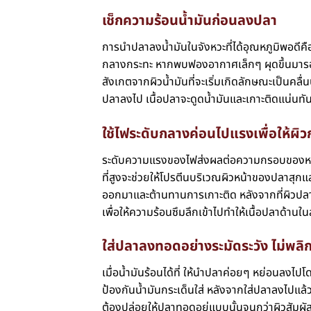
เช็กความร้อนน้ำมันก่อนลงปลา
การนำปลาลงน้ำมันในจังหวะที่ได้อุณหภูมิพอดีค
กลางกระทะ หากพบฟองอากาศเล็กๆ ผุดขึ้นมารอบต
สังเกตจากผิวน้ำมันที่จะเริ่มเกิดลักษณะเป็นคลื่
ปลาลงไป เนื้อปลาจะดูดน้ำมันและเกาะติดแน่นทัน
ใช้ไฟระดับกลางค่อนไปแรงเพื่อให้ผิว
ระดับความแรงของไฟส่งผลต่อความกรอบของหนั
ที่สูงจะช่วยให้โปรตีนบริเวณผิวหน้าของปลาสุกแล
ออกมาและต้านทานการเกาะติด หลังจากที่ผิวปล
เพื่อให้ความร้อนซึมลึกเข้าไปทำให้เนื้อปลาด้านใน
ใส่ปลาลงทอดอย่างระมัดระวัง ไม่พลิ
เมื่อน้ำมันร้อนได้ที่ ให้นำปลาค่อยๆ หย่อนลงไป
ป้องกันน้ำมันกระเด็นใส่ หลังจากใส่ปลาลงไปแล
ต้องปล่อยให้ปลาทอดอยู่แบบนั้นจนกว่าผิวสัมผัสด