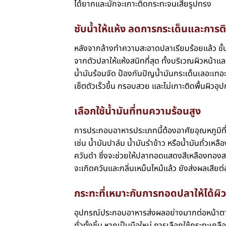
ได้ยากและมักจะเกาะติดกระทะจนเสียรูปทรง
ซับน้ำให้แห้ง ลดการกระเด็นและการต
หลังจากล้างทำความสะอาดปลาเรียบร้อยแล้ว ขั
จากตัวปลาให้แห้งสนิทที่สุด ทั้งบริเวณผิวหน้า
น้ำมันร้อนจัด ป้องกันปัญน้ำมันกระเด็นเลอะเท
เซ็ตตัวเร็วขึ้น กรอบสวย และไม่เกาะติดพื้นผิวอุ
เลือกใช้น้ำมันที่ทนความร้อนสูง
การประกอบอาหารประเภทนี้ต้องอาศัยอุณหภูมิที่สู
เช่น น้ำมันปาล์ม น้ำมันรำข้าว หรือน้ำมันถั่วเห
ควันดำ ซึ่งจะช่วยให้ปลาทอดแสดงสีเหลืองทองส
จะเกิดควันและกลิ่นเหม็นไหม้แล้ว ยังส่งผลเสียต
กระทะที่เหมาะกับการทอดปลาให้ได้ผิ
อุปกรณ์ประกอบอาหารส่งผลอย่างมากต่อหน้าตา
ทั่วทั้งชิ้น หากเป็นมือใหม่ การเลือกใช้กระทะ