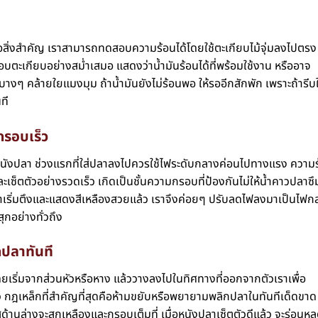
ือสิ่งสำคัญ เราสามารถทดสอบความร้อนได้โดยใช้ตะเกียบไม้จุ่มลงไปตรง
ะเกียบอย่างสม่ำเสมอ แสดงว่าน้ำมันร้อนได้ที่พร้อมใช้งาน หรืออาจ
นบางๆ คล้ายใยแมงมุม ถ้าน้ำมันยังไม่ร้อนพอ ให้รออีกสักพัก เพราะถ้ารีบใ
ที
กรอบเร็ว
งปลา ช่วงแรกที่ใส่ปลาลงไปควรใช้ไฟระดับกลางค่อนไปทางแรง ความ
ะเซ็ตตัวอย่างรวดเร็ว เกิดเป็นชั้นความกรอบที่ป้องกันไม่ให้น้ำคาวปลาซึ
าเริ่มตึงและแสดงสีเหลืองสวยแล้ว เราจึงค่อยๆ ปรับลดไฟลงมาเป็นไฟก
สุกอย่างทั่วถึง
กปลาทันที
โดยเริ่มจากส่วนหัวหรือหาง แล้ววางลงไปในทิศทางที่ออกจากตัวเราเพื่อ
้ว กฎเหล็กที่สำคัญที่สุดคือห้ามขยับหรือพยายามพลิกปลาในทันทีเด็ดขาด
้านล่างจะสุกเหลืองและกรอบเต็มที่ เมื่อหนังปลาเซ็ตตัวดีแล้ว จะร่อนหล