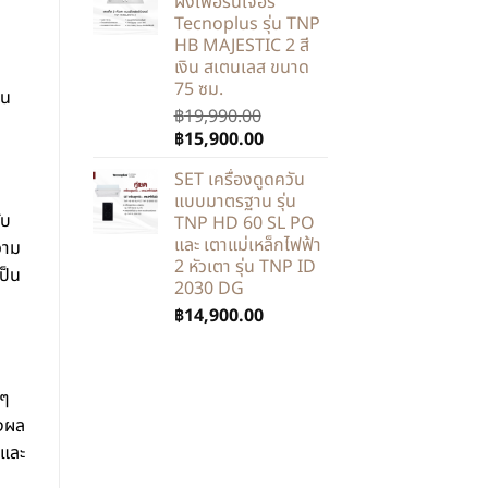
ฝังเฟอร์นิเจอร์
Tecnoplus รุ่น TNP
HB MAJESTIC 2 สี
เงิน สเตนเลส ขนาด
75 ซม.
อน
฿
19,990.00
฿
15,900.00
SET เครื่องดูดควัน
แบบมาตรฐาน รุ่น
ับ
TNP HD 60 SL PO
และ เตาแม่เหล็กไฟฟ้า
วาม
2 หัวเตา รุ่น TNP ID
ป็น
2030 DG
฿
14,900.00
ยๆ
่งผล
 และ