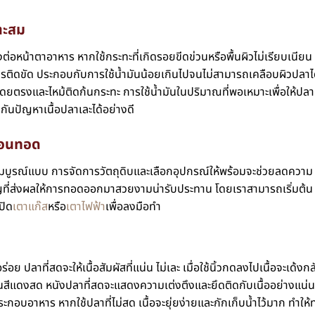
าะสม
อหน้าตาอาหาร หากใช้กระทะที่เกิดรอยขีดข่วนหรือพื้นผิวไม่เรียบเนียน
ารติดขัด ประกอบกับการใช้น้ำมันน้อยเกินไปจนไม่สามารถเคลือบผิวปลาไ
ะโดยตรงและไหม้ติดก้นกระทะ การใช้น้ำมันในปริมาณที่พอเหมาะเพื่อให้ปลา
กันปัญหาเนื้อปลาเละได้อย่างดี
ก่อนทอด
ที่สมบูรณ์แบบ การจัดการวัตถุดิบและเลือกอุปกรณ์ให้พร้อมจะช่วยลดความ
ัญที่ส่งผลให้การทอดออกมาสวยงามน่ารับประทาน โดยเราสามารถเริ่มต้น
ปิด
เตาแก๊ส
หรือ
เตาไฟฟ้า
เพื่อลงมือทำ
ย ปลาที่สดจะให้เนื้อสัมผัสที่แน่น ไม่เละ เมื่อใช้นิ้วกดลงไปเนื้อจะเด้งกล
ป็นสีแดงสด หนังปลาที่สดจะแสดงความเต่งตึงและยึดติดกับเนื้ออย่างแน่น
ะกอบอาหาร หากใช้ปลาที่ไม่สด เนื้อจะยุ่ยง่ายและกักเก็บน้ำไว้มาก ทำให