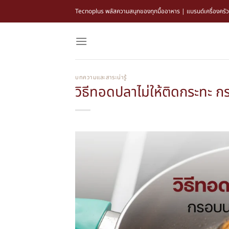
Tecnoplus พลัสความสนุกของทุกมื้ออาหาร | แบรนด์เครื่องครัว แล
บทความและสาระน่ารู้
วิธีทอดปลาไม่ให้ติดกระทะ ก