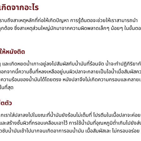
กิดจากอะไร
าบถึงสาเหตุหลักที่ก่อให้เกิดปัญหา การรู้ต้นตอจะช่วยให้เราสามารถนำ
ถูกต้อง ซึ่งสาเหตุส่วนใหญ่มักมาจากความผิดพลาดเล็กๆ น้อยๆ ในขั้นต
ให้หนังติด
 และเกิดหยดน้ำเกาะอยู่ลงไปสัมผัสกับน้ำมันที่ร้อนจัด น้ำจะทำปฏิกิริยาก
อกจากนี้ความชื้นที่หลงเหลืออยู่บนผิวปลาจะกลายเป็นไอน้ำเมื่อสัมผัสค
กับความร้อนของน้ำมันได้โดยตรง หนังปลาจึงไม่เกิดความกรอบและกลายเ
นที่สุด
็ตตัว
ราใส่ปลาลงไปในขณะที่น้ำมันยังร้อนไม่เต็มที่ โปรตีนในเนื้อปลาจะค่อ
ละสร้างชั้นผิวที่กรอบเคลือบเอาไว้ การใช้น้ำมันที่อุณหภูมิต่ำเกินไปยังส
ดูดซับน้ำมันเข้าไปมากจนเกิดอาการอมน้ำมัน เนื้อสัมผัสเละ ไม่กรอบอร่อย