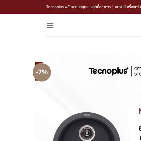
Tecnoplus พลัสความสนุกของทุกมื้ออาหาร | แบรนด์เครื่องครัว แล
-7%
-7%