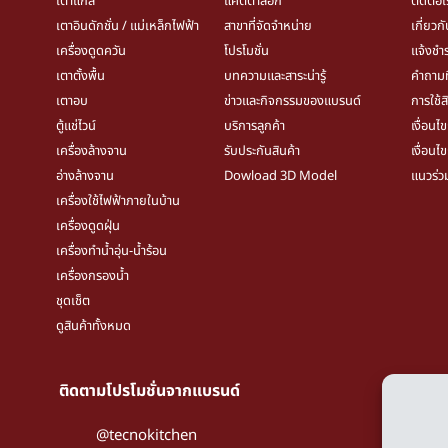
เตาแก๊ส
แคตตาล็อก
ติดต่อเ
เตาอินดักชั่น / แม่เหล็กไฟฟ้า
สาขาที่จัดจำหน่าย
เกี่ยวก
เครื่องดูดควัน
โปรโมชั่น
แจ้งชำร
เตาตั้งพื้น
บทความและสาระน่ารู้
คำถามท
เตาอบ
ข่าวและกิจกรรมของแบรนด์
การใช้ส
ตู้แช่ไวน์
บริการลูกค้า
เงื่อนไ
เครื่องล้างจาน
รับประกันสินค้า
เงื่อนไ
อ่างล้างจาน
Dowload 3D Model
แนวร่ว
เครื่องใช้ไฟฟ้าภายในบ้าน
เครื่องดูดฝุ่น
เครื่องทำน้ำอุ่น-น้ำร้อน
เครื่องกรองน้ำ
ชุดเช็ต
ดูสินค้าทั้งหมด
ติดตามโปรโมชั่นจากแบรนด์
Pri
Coo
@tecnokitchen