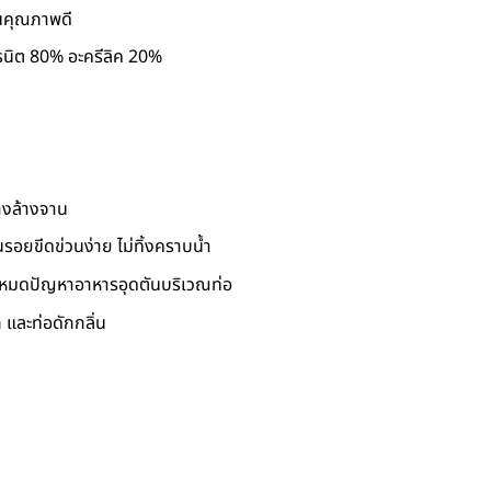
นคุณภาพดี
รนิต 80% อะครีลิค 20%
างล้างจาน
รอยขีดข่วนง่าย ไม่ทิ้งคราบน้ำ
มดปัญหาอาหารอุดตันบริเวณท่อ
 และท่อดักกลิ่น