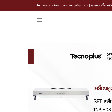
Tecnoplus พลัสความสนุกของทุกมื้ออาหาร | แบรนด์เครื่องครัว แล