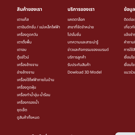
สินค้าของเรา
บริการของเรา
ข้อมูล
เตาแก๊ส
แคตตาล็อก
ติดต่อเ
เตาอินดักชั่น / แม่เหล็กไฟฟ้า
สาขาที่จัดจำหน่าย
เกี่ยวก
เครื่องดูดควัน
โปรโมชั่น
แจ้งชำร
เตาตั้งพื้น
บทความและสาระน่ารู้
คำถามท
เตาอบ
ข่าวและกิจกรรมของแบรนด์
การใช้ส
ตู้แช่ไวน์
บริการลูกค้า
เงื่อนไ
เครื่องล้างจาน
รับประกันสินค้า
เงื่อนไ
อ่างล้างจาน
Dowload 3D Model
แนวร่ว
เครื่องใช้ไฟฟ้าภายในบ้าน
เครื่องดูดฝุ่น
เครื่องทำน้ำอุ่น-น้ำร้อน
เครื่องกรองน้ำ
ชุดเช็ต
ดูสินค้าทั้งหมด