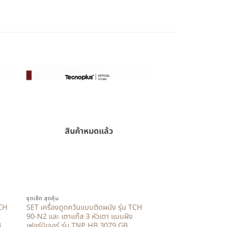
สินค้าหมดแล้ว
+
ชุดเซ็ต สุดคุ้ม
TCH
SET เครื่องดูดควันแบบติดผนัง รุ่น TCH
90-N2 และ เตาแก๊ส 3 หัวเตา แบบฝัง
B
เฟอร์นิเจอร์ รุ่น TNP HB 3079 GB