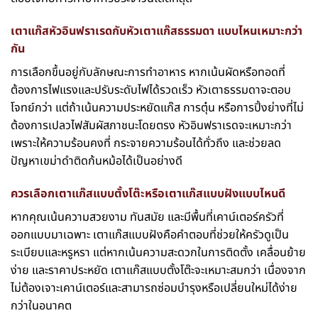
เตาแก๊สหัวอินฟราเรดกับหัวเตาแก๊สธรรมดา แบบไหนเหมาะกว่า
กัน
การเลือกขึ้นอยู่กับลักษณะการทำอาหาร หากเน้นผัดหรือทอดที่
ต้องการไฟแรงและปรับระดับไฟได้รวดเร็ว หัวเตาธรรมดาจะตอบ
โจทย์กว่า แต่ถ้าเน้นความประหยัดแก๊ส การตุ๋น หรือการปิ้งย่างที่ไม่
ต้องการเปลวไฟสัมผัสภาชนะโดยตรง หัวอินฟราเรดจะเหมาะกว่า
เพราะให้ความร้อนคงที่ กระจายความร้อนได้ทั่วถึง และช่วยลด
ปัญหาเขม่าดำติดก้นหม้อได้เป็นอย่างดี
ควรเลือกเตาแก๊สแบบตั้งโต๊ะหรือเตาแก๊สแบบฝังแบบไหนดี
หากคุณเน้นความสวยงาม ทันสมัย และมีพื้นที่เคาน์เตอร์ครัวที่
ออกแบบมาเฉพาะ เตาแก๊สแบบฝังคือคำตอบที่ช่วยให้ครัวดูเป็น
ระเบียบและหรูหรา แต่หากเน้นความสะดวกในการติดตั้ง เคลื่อนย้าย
ง่าย และราคาประหยัด เตาแก๊สแบบตั้งโต๊ะจะเหมาะสมกว่า เนื่องจาก
ไม่ต้องเจาะเคาน์เตอร์และสามารถซ่อมบำรุงหรือเปลี่ยนใหม่ได้ง่าย
กว่าในอนาคต