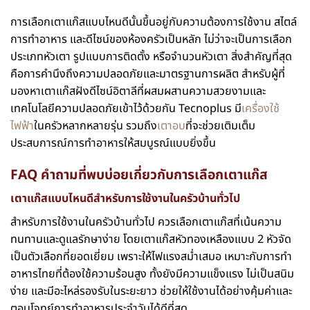
การเลือกเตาแก๊สแบบไหนดีนั้นขึ้นอยู่กับความต้องการใช้งาน สไตล์
การทำอาหาร และดีไซน์ของห้องครัวเป็นหลัก ไม่ว่าจะเป็นการเลือก
ประเภทหัวเตา รูปแบบการติดตั้ง หรือจำนวนหัวเตา สิ่งสำคัญที่สุด
คือการคำนึงถึงความปลอดภัยและมาตรฐานการผลิต สำหรับผู้ที่
มองหาเตาแก๊สฝังดีไซน์อิตาลีที่ผสมผสานความสวยงามและ
เทคโนโลยีความปลอดภัยเข้าไว้ด้วยกัน Tecnoplus มี
เครื่องใช้
ไฟฟ้า
ในครัวหลากหลายรุ่น รวมถึง
เตาอบ
ที่จะช่วยเติมเต็ม
ประสบการณ์การทำอาหารให้สมบูรณ์แบบยิ่งขึ้น
FAQ คำถามที่พบบ่อยเกี่ยวกับการเลือกเตาแก๊ส
เตาแก๊สแบบไหนดีสำหรับการใช้งานในครัวบ้านทั่วไป
สำหรับการใช้งานในครัวบ้านทั่วไป ควรเลือกเตาแก๊สที่เน้นความ
ทนทานและดูแลรักษาง่าย โดยเตาแก๊สหัวทองเหลืองแบบ 2 หัวจัด
เป็นตัวเลือกที่ยอดเยี่ยม เพราะให้ไฟแรงสม่ำเสมอ เหมาะกับการทำ
อาหารไทยที่ต้องใช้ความร้อนสูง ทั้งยังมีความแข็งแรง ไม่เป็นสนิม
ง่าย และมีอะไหล่รองรับในระยะยาว ช่วยให้ใช้งานได้อย่างคุ้มค่าและ
ตอบโจทย์การทำอาหารประจำวันได้ดีที่สุด