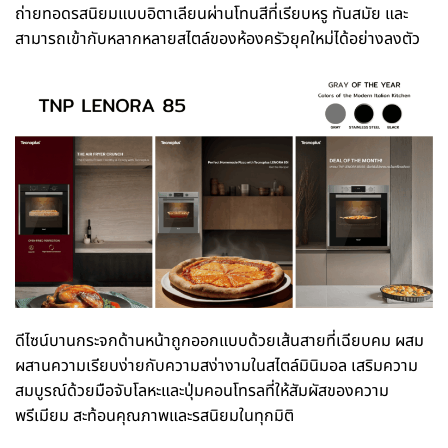
ถ่ายทอดรสนิยมแบบอิตาเลียนผ่านโทนสีที่เรียบหรู ทันสมัย และ
สามารถเข้ากับหลากหลายสไตล์ของห้องครัวยุคใหม่ได้อย่างลงตัว
ดีไซน์บานกระจกด้านหน้าถูกออกแบบด้วยเส้นสายที่เฉียบคม ผสม
ผสานความเรียบง่ายกับความสง่างามในสไตล์มินิมอล เสริมความ
สมบูรณ์ด้วยมือจับโลหะและปุ่มคอนโทรลที่ให้สัมผัสของความ
พรีเมียม สะท้อนคุณภาพและรสนิยมในทุกมิติ