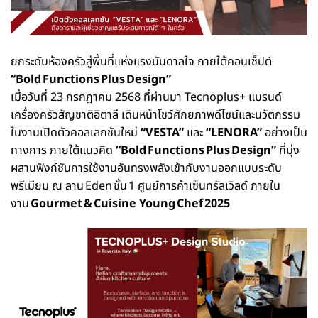
ยกระดับห้องครัวสู่พื้นที่แห่งแรงบันดาลใจ ภายใต้คอนเซ็ปต์
“Bold Functions Plus Design”
เมื่อวันที่ 23 กรกฎาคม 2568 ที่ผ่านมา Tecnoplus+ แบรนด์
เครื่องครัวสัญชาติอิตาลี เดินหน้าโชว์ศักยภาพดีไซน์และนวัตกรรม
ในงานเปิดตัวคอลเลกชันใหม่
“VESTA”
และ
“LENORA”
อย่างเป็น
ทางการ ภายใต้แนวคิด
“Bold Functions Plus Design”
ที่มุ่ง
ผสานฟังก์ชันการใช้งานอันทรงพลังเข้ากับงานออกแบบระดับ
พรีเมียม ณ ลาน Eden ชั้น 1 ศูนย์การค้าเซ็นทรัลเวิลด์ ภายใน
งาน
Gourmet & Cuisine Young Chef 2025