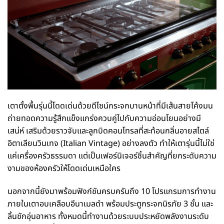
เตาตั้งพื้นรุ่นนี้โดดเด่นด้วยดีไซน์กระจกบานหน้าที่มีเส้นสายโค้งมน
ถ่ายทอดความรู้สึกแข็งแกร่งควบคู่ไปกับความอ่อนโยนอย่างมี
เสน่ห์ เสริมด้วยราวจับและลูกบิดคอนโทรลที่สะท้อนกลิ่นอายสไตล์
อิตาเลียนวินเทจ (Italian Vintage) อย่างลงตัว ทำให้เตารุ่นนี้ไม่ใช่
แค่เครื่องครัวธรรมดา แต่เป็นเฟอร์นิเจอร์ชิ้นสำคัญที่ยกระดับความ
งามของห้องครัวให้โดดเด่นเหนือใคร
นอกจากนี้ยังมาพร้อมฟังก์ชันครบครันถึง 10 โปรแกรมการทำงาน
ภายในเตาอบเคลือบอีนาเมลดำ พร้อมประตูกระจกนิรภัย 3 ชั้น และ
ลิ้นชักอุ่นอาหาร ทั้งหมดนี้ทำงานด้วยระบบประหยัดพลังงานระดับ