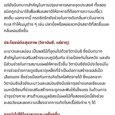
แต่ยังมีบทบาทสำคัญในการปรุงอาหารหลายจุดประสงค์ ทั้งสอง
ชนิดถูกนำมาใช้เพื่อเพิ่มรสชาติให้อาหารที่ต้องการความเปรี้ยว
สดชื่น นอกจากนี้ กรดซิตริกยังช่วยในการดับกลิ่นคาวในอาหาร
ทะเล ทำให้เมนูต่าง ๆ เช่น ปลานึ่งหรือหอยลวกมีรสชาติที่สดชื่นและ
กลิ่นหอมยิ่งขึ้น
ประโยชน์ต่อสุขภาพ (วิตามินซี, แร่ธาตุ)
มะนาวและเลม่อน เป็นผลไม้ที่อุดมไปด้วยวิตามินซี ซึ่งมีบทบาท
สำคัญในการเสริมสร้างระบบภูมิคุ้มกัน ช่วยป้องกันโรคหวัด และยัง
มีส่วนช่วยในการสมานแผลให้หายเร็วขึ้น วิตามินซียังมีประโยชน์ใน
การช่วยร่างกายดูดซึมธาตุเหล็กที่จำเป็นต่อการสร้างเซลล์เม็ด
เลือดแดง ซึ่งช่วยป้องกันการเกิดโรคโลหิตจางได้ ซึ่งนอกจาก
วิตามินซีแล้วยังมะนาวและเลม่อนยังมีแร่ธาตุอย่างแคลเซียมและ
แมกนีเซียมที่ช่วยเสริมสร้างกระดูกและฟันให้แข็งแรง ในด้านการ
บำรุงร่างกาย สารต้านอนุมูลอิสระในผลไม้ทั้งสองชนิดนี้ยังช่วย
ชะลอวัยและลดความเสี่ยงจากการเกิดโรคเรื้อรังต่าง ๆ ได้
การนำไปใช้ในอาหารและเครื่องดื่ม