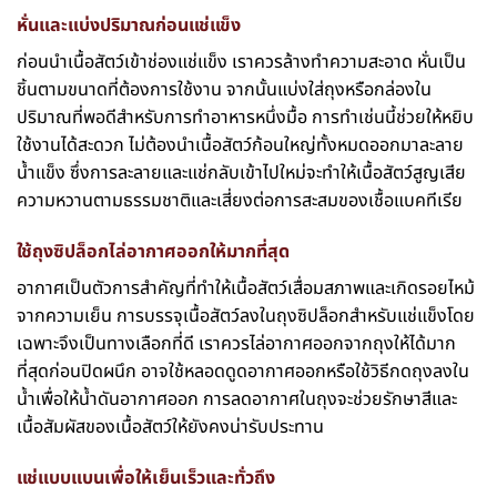
หั่นและแบ่งปริมาณก่อนแช่แข็ง
ก่อนนำเนื้อสัตว์เข้าช่องแช่แข็ง เราควรล้างทำความสะอาด หั่นเป็น
ชิ้นตามขนาดที่ต้องการใช้งาน จากนั้นแบ่งใส่ถุงหรือกล่องใน
ปริมาณที่พอดีสำหรับการทำอาหารหนึ่งมื้อ การทำเช่นนี้ช่วยให้หยิบ
ใช้งานได้สะดวก ไม่ต้องนำเนื้อสัตว์ก้อนใหญ่ทั้งหมดออกมาละลาย
น้ำแข็ง ซึ่งการละลายและแช่กลับเข้าไปใหม่จะทำให้เนื้อสัตว์สูญเสีย
ความหวานตามธรรมชาติและเสี่ยงต่อการสะสมของเชื้อแบคทีเรีย
ใช้ถุงซิปล็อกไล่อากาศออกให้มากที่สุด
อากาศเป็นตัวการสำคัญที่ทำให้เนื้อสัตว์เสื่อมสภาพและเกิดรอยไหม้
จากความเย็น การบรรจุเนื้อสัตว์ลงในถุงซิปล็อกสำหรับแช่แข็งโดย
เฉพาะจึงเป็นทางเลือกที่ดี เราควรไล่อากาศออกจากถุงให้ได้มาก
ที่สุดก่อนปิดผนึก อาจใช้หลอดดูดอากาศออกหรือใช้วิธีกดถุงลงใน
น้ำเพื่อให้น้ำดันอากาศออก การลดอากาศในถุงจะช่วยรักษาสีและ
เนื้อสัมผัสของเนื้อสัตว์ให้ยังคงน่ารับประทาน
แช่แบบแบนเพื่อให้เย็นเร็วและทั่วถึง