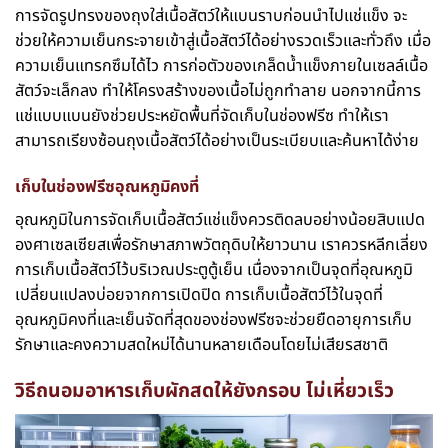
การจัดรูปทรงของถุงใส่เนื้อสัตว์ให้แบนราบก่อนนำไปแช่แข็ง จะ
ช่วยให้ความเย็นกระจายเข้าสู่เนื้อสัตว์ได้อย่างรวดเร็วและทั่วถึง เมื่อ
ความเย็นแทรกซึมได้ไว การก่อตัวของเกล็ดน้ำแข็งภายในเซลล์เนื้อ
สัตว์จะเล็กลง ทำให้โครงสร้างของเนื้อไม่ถูกทำลาย นอกจากนี้การ
แช่แบบแบนยังช่วยประหยัดพื้นที่จัดเก็บในช่องฟรีซ ทำให้เรา
สามารถเรียงซ้อนถุงเนื้อสัตว์ได้อย่างเป็นระเบียบและค้นหาได้ง่าย
เก็บในช่องฟรีซอุณหภูมิคงที่
อุณหภูมิในการจัดเก็บเนื้อสัตว์แช่แข็งควรติดลบอย่างน้อยสิบแปด
องศาเซลเซียสเพื่อรักษาสภาพวัตถุดิบให้ยาวนาน เราควรหลีกเลี่ยง
การเก็บเนื้อสัตว์ไว้บริเวณประตูตู้เย็น เนื่องจากเป็นจุดที่อุณหภูมิ
เปลี่ยนแปลงบ่อยจากการเปิดปิด การเก็บเนื้อสัตว์ไว้ในจุดที่
อุณหภูมิคงที่และเย็นจัดที่สุดของช่องฟรีซจะช่วยยืดอายุการเก็บ
รักษาและคงความสดใหม่ได้นานหลายเดือนโดยไม่เสียรสชาติ
วิธีถนอมอาหาร
เก็บผักสดให้ยังกรอบ ไม่เหี่ยวเร็ว