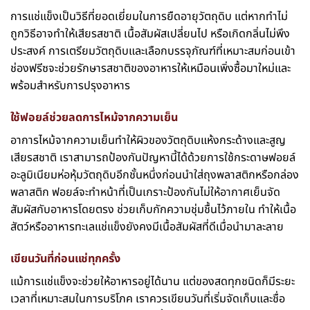
การแช่แข็งเป็นวิธีที่ยอดเยี่ยมในการยืดอายุวัตถุดิบ แต่หากทำไม่
ถูกวิธีอาจทำให้เสียรสชาติ เนื้อสัมผัสเปลี่ยนไป หรือเกิดกลิ่นไม่พึง
ประสงค์ การเตรียมวัตถุดิบและเลือกบรรจุภัณฑ์ที่เหมาะสมก่อนเข้า
ช่องฟรีซจะช่วยรักษารสชาติของอาหารให้เหมือนเพิ่งซื้อมาใหม่และ
พร้อมสำหรับการปรุงอาหาร
ใช้ฟอยล์ช่วยลดการไหม้จากความเย็น
อาการไหม้จากความเย็นทำให้ผิวของวัตถุดิบแห้งกระด้างและสูญ
เสียรสชาติ เราสามารถป้องกันปัญหานี้ได้ด้วยการใช้กระดาษฟอยล์
อะลูมิเนียมห่อหุ้มวัตถุดิบอีกชั้นหนึ่งก่อนนำใส่ถุงพลาสติกหรือกล่อง
พลาสติก ฟอยล์จะทำหน้าที่เป็นเกราะป้องกันไม่ให้อากาศเย็นจัด
สัมผัสกับอาหารโดยตรง ช่วยเก็บกักความชุ่มชื้นไว้ภายใน ทำให้เนื้อ
สัตว์หรืออาหารทะเลแช่แข็งยังคงมีเนื้อสัมผัสที่ดีเมื่อนำมาละลาย
เขียนวันที่ก่อนแช่ทุกครั้ง
แม้การแช่แข็งจะช่วยให้อาหารอยู่ได้นาน แต่ของสดทุกชนิดก็มีระยะ
เวลาที่เหมาะสมในการบริโภค เราควรเขียนวันที่เริ่มจัดเก็บและชื่อ