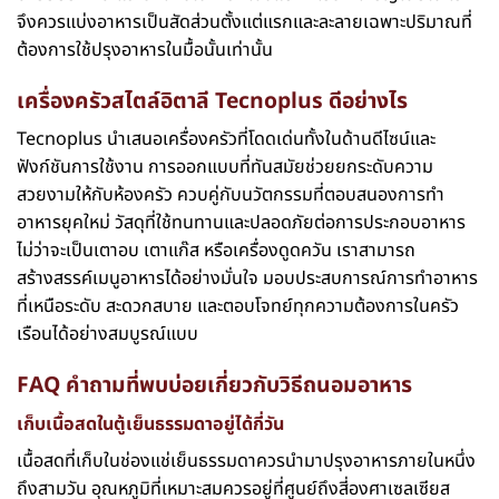
จึงควรแบ่งอาหารเป็นสัดส่วนตั้งแต่แรกและละลายเฉพาะปริมาณที่
ต้องการใช้ปรุงอาหารในมื้อนั้นเท่านั้น
เครื่องครัวสไตล์อิตาลี Tecnoplus ดีอย่างไร
Tecnoplus นำเสนอเครื่องครัวที่โดดเด่นทั้งในด้านดีไซน์และ
ฟังก์ชันการใช้งาน การออกแบบที่ทันสมัยช่วยยกระดับความ
สวยงามให้กับห้องครัว ควบคู่กับนวัตกรรมที่ตอบสนองการทำ
อาหารยุคใหม่ วัสดุที่ใช้ทนทานและปลอดภัยต่อการประกอบอาหาร
ไม่ว่าจะเป็นเตาอบ เตาแก๊ส หรือเครื่องดูดควัน เราสามารถ
สร้างสรรค์เมนูอาหารได้อย่างมั่นใจ มอบประสบการณ์การทำอาหาร
ที่เหนือระดับ สะดวกสบาย และตอบโจทย์ทุกความต้องการในครัว
เรือนได้อย่างสมบูรณ์แบบ
FAQ คำถามที่พบบ่อยเกี่ยวกับ
วิธีถนอมอาหาร
เก็บเนื้อสดในตู้เย็นธรรมดาอยู่ได้กี่วัน
เนื้อสดที่เก็บในช่องแช่เย็นธรรมดาควรนำมาปรุงอาหารภายในหนึ่ง
ถึงสามวัน อุณหภูมิที่เหมาะสมควรอยู่ที่ศูนย์ถึงสี่องศาเซลเซียส