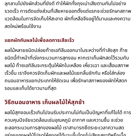
ลุกลามไปยังผักส่วนที่ยังดี ทำให้ผักทั้งถุงเน่าเสียตามกันไปอย่าง
รวดเร็ว การตัดแต่งส่วนที่เสียหายออกตั้งแต่แรกจะช่วยรักษาสภาพ
แวดล้อมในการจัดเก็บให้สะอาด ผักที่เหลือจึงอยู่ได้นานและคงความ
สดใหม่พร้อมใช้งาน
แยกผักกับผลไม้เพื่อลดการเสียเร็ว
ผลไม้หลายชนิดปล่อยก๊าซเอทิลีนออกมาในระหว่างที่กำลังสุก ก๊าซ
ชนิดนี้ทำหน้าที่เร่งกระบวนการสุกงอม หากเราเก็บผักสดไว้รวมกับ
ผลไม้ ก๊าซเอทิลีนจะกระตุ้นให้ผักใบเหลือง เหี่ยวเฉา และเสื่อมสภาพ
เร็วขึ้น เราจึงควรจัดเก็บผักและผลไม้แยกลิ้นชักกัน หรือใส่กล่อง
ถนอมอาหารแยกประเภทให้ชัดเจน เพื่อรักษาสภาพของผักให้สดก
รอบและเก็บได้ยาวนานที่สุด
วิธีถนอมอาหาร
เก็บผลไม้ให้สุกช้า
ผลไม้สุกงอมเร็วเกินไปจนรับประทานไม่ทันเป็นปัญหาที่แก้ไขได้ การ
ควบคุมปัจจัยแวดล้อมเช่นอุณหภูมิ อากาศ และความชื้น จะช่วย
ชะลอกระบวนการสุกของผลไม้ เราสามารถยืดระยะเวลาความสด
อร่อยของผลไม้โปรดให้คงอยู่ได้นานขึ้นโดยไม่เสียรสชาติหรือเนื้อ