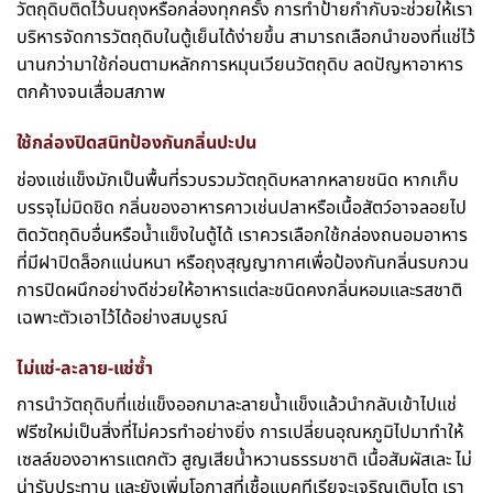
วัตถุดิบติดไว้บนถุงหรือกล่องทุกครั้ง การทำป้ายกำกับจะช่วยให้เรา
บริหารจัดการวัตถุดิบในตู้เย็นได้ง่ายขึ้น สามารถเลือกนำของที่แช่ไว้
นานกว่ามาใช้ก่อนตามหลักการหมุนเวียนวัตถุดิบ ลดปัญหาอาหาร
ตกค้างจนเสื่อมสภาพ
ใช้กล่องปิดสนิทป้องกันกลิ่นปะปน
ช่องแช่แข็งมักเป็นพื้นที่รวบรวมวัตถุดิบหลากหลายชนิด หากเก็บ
บรรจุไม่มิดชิด กลิ่นของอาหารคาวเช่นปลาหรือเนื้อสัตว์อาจลอยไป
ติดวัตถุดิบอื่นหรือน้ำแข็งในตู้ได้ เราควรเลือกใช้กล่องถนอมอาหาร
ที่มีฝาปิดล็อกแน่นหนา หรือถุงสุญญากาศเพื่อป้องกันกลิ่นรบกวน
การปิดผนึกอย่างดีช่วยให้อาหารแต่ละชนิดคงกลิ่นหอมและรสชาติ
เฉพาะตัวเอาไว้ได้อย่างสมบูรณ์
ไม่แช่-ละลาย-แช่ซ้ำ
การนำวัตถุดิบที่แช่แข็งออกมาละลายน้ำแข็งแล้วนำกลับเข้าไปแช่
ฟรีซใหม่เป็นสิ่งที่ไม่ควรทำอย่างยิ่ง การเปลี่ยนอุณหภูมิไปมาทำให้
เซลล์ของอาหารแตกตัว สูญเสียน้ำหวานธรรมชาติ เนื้อสัมผัสเละ ไม่
น่ารับประทาน และยังเพิ่มโอกาสที่เชื้อแบคทีเรียจะเจริญเติบโต เรา