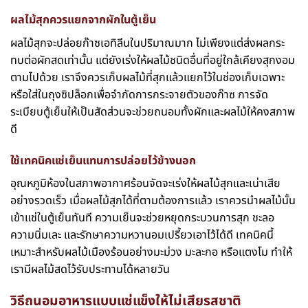
ผลไม้สุกควรแยกจากผักในตู้เย็น
ผลไม้สุกจะปล่อยก๊าซเอทิลีนในปริมาณมาก ไม่เพียงแต่ส่งผลกระ
ทบต่อผักสดเท่านั้น แต่ยังเร่งให้ผลไม้ชนิดอื่นที่อยู่ใกล้เคียงสุกงอม
ตามไปด้วย เราจึงควรเก็บผลไม้ที่สุกแล้วแยกไว้ในช่องเก็บเฉพาะ
หรือใส่ในถุงซิปล็อกเพื่อจำกัดการกระจายตัวของก๊าซ การจัด
ระเบียบตู้เย็นให้เป็นสัดส่วนจะช่วยถนอมทั้งผักและผลไม้ให้คงสภาพ
ดี
ใช้เทคนิคแช่เย็นแทนการปล่อยไว้ข้างนอก
อุณหภูมิห้องในสภาพอากาศร้อนจัดจะเร่งให้ผลไม้สุกและเน่าเสีย
อย่างรวดเร็ว เมื่อผลไม้สุกได้ที่ตามต้องการแล้ว เราควรนำผลไม้นั้น
เข้าแช่ในตู้เย็นทันที ความเย็นจะช่วยหยุดกระบวนการสุก ชะลอ
ความนิ่มเละ และรักษาความหวานอมเปรี้ยวเอาไว้ได้ดี เทคนิคนี้
เหมาะสำหรับผลไม้เมืองร้อนอย่างมะม่วง มะละกอ หรือแตงโม ทำให้
เรามีผลไม้สดไว้รับประทานได้หลายวัน
วิธีถนอมอาหาร
แบบแช่แข็งให้ไม่เสียรสชาติ