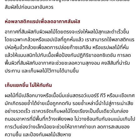
สัมผัสไปก่อนเวลาอันควร
ห่อพลาสติกแรปเพื่อลดอากาศสัมผัส
อากาศที่สัมผัสกับผิวผลไม้โดยตรงจะเร่งให้ผลไม้สุกและดำเร็วขึ้น
โดยเฉพาะกล้วยหรือแอปเปิลที่ถูกหั่นแล้ว เราสามารถใช้พลาสติกแร
ปห่อหุ้มขั้วกล้วยเพื่อลดการปล่อยก๊าซเอทิลีน หรือแรปผลไม้ที่หั่น
แล้วให้แนบสนิทไปกับเนื้อเพื่อป้องกันปฏิกิริยาออกซิเดชัน การลด
พื้นผิวที่สัมผัสกับอากาศจะช่วยชะลอความสุกงอม คงสีสันที่น่ารับ
ประทาน และเก็บผลไม้ไว้ทานได้นานขึ้น
เก็บแยกชิ้น ไม่ให้ทับกัน
ผลไม้ที่มีเปลือกบางหรือเนื้อนิ่มเช่นสตรอว์เบอร์รี กีวี หรือมะเขือเทศ
มักเกิดรอยช้ำได้ง่ายเมื่อถูกกดทับ รอยช้ำเหล่านี้นำไปสู่การเน่าเสีย
อย่างรวดเร็ว เราควรจัดเก็บผลไม้โดยเรียงเป็นชั้นเดียวในกล่อง
ถนอมอาหารที่มีพื้นที่กว้างเพียงพอ ไม่วางซ้อนทับกันจนแน่นเกินไป
การเว้นช่องว่างเล็กน้อยจะช่วยให้อากาศถ่ายเท ลดการสะสมของ
ความชื้น และป้องกันผลไม้เสียหาย