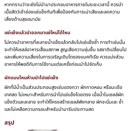
หากทราบว่าจะยังไม่นำมาประกอบอาหารภายในระยะเวลานี้ ควรนำ
เนื้อสัตว์เข้าช่องแช่แข็งทันทีเพื่อป้องกันการเน่าเสียและลดความ
เสี่ยงด้านสุขอนามัย
แช่แข็งแล้วนำออกมาแช่ใหม่ได้ไหม
ไม่ควรนำอาหารที่ละลายน้ำแข็งแล้วกลับไปแช่แข็งซ้ำ การทำเช่นนั้น
จะทำให้เซลล์อาหารเสื่อมสภาพ สูญเสียความชุ่มชื้น รสชาติเปลี่ยนไป
และเพิ่มความเสี่ยงในการเจริญเติบโตของแบคทีเรีย ควรแบ่งส่วน
อาหารให้พอดีกับการใช้งานแต่ละครั้งก่อนนำไปจัดเก็บ
ผักแบบไหนห้ามนำไปแช่แข็ง
ผักที่มีน้ำเป็นส่วนประกอบสูงเช่นแตงกวา ผักกาดหอม หรือมะเขือ
เทศสด ไม่เหมาะสำหรับการนำไปแช่แข็งโดยตรง เมื่อน้ำในเซลล์ผัก
แข็งตัวและละลาย จะทำให้โครงสร้างเซลล์พังทลาย ผักจะนิ่มเละ ช้ำ
และไม่เหลือความกรอบสำหรับนำมารับประทานสด
สรุป