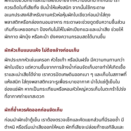
ผักใบเขียวมักช้ำและเน่าเสียได้ง่ายจากความชื้นที่มากเกินไป เรา
ควรเด็ดใบที่เสียทิ้ง ซับน้ำให้แห้งสนิท จากนั้นใช้กระดาษ
อเนกประสงค์สำหรับงานครัวห่อหุ้มผักใบเขียวก่อนนำใส่ถุง
พลาสติกหรือกล่องถนอมอาหาร กระดาษจะช่วยดูดซับความชื้นส่วน
เกินที่ระเหยออกมา ป้องกันไม่ให้ใบผักเปียกแฉะและเน่าเสีย ช่วยให้
ผักกาด ผักบุ้ง หรือคะน้า ยังคงความกรอบสดได้นานขึ้น
ผักหัวเก็บแบบแห้ง ไม่ต้องล้างก่อนเก็บ
ผักประเภทหัวเช่นแครอท หัวไชเท้า หรือมันฝรั่ง มีความทนทานกว่า
ผักใบเขียว แต่ความชื้นจากการล้างน้ำก่อนจัดเก็บอาจทำให้เกิดเชื้อ
ราและเน่าเสียได้ง่าย เราควรปัดเศษดินออกเบา ๆ และเก็บในสภาพที่
แห้งสนิท ใส่ถุงพลาสติกเจาะรูเพื่อระบายอากาศ นำไปแช่ตู้เย็นใน
ช่องแช่ผัก หากเป็นกระเทียมหรือหอมหัวใหญ่ควรเก็บในตะกร้าโปร่ง
ที่อากาศถ่ายเทสะดวก
ผักที่ช้ำควรคัดออกก่อนจัดเก็บ
ก่อนนำผักเข้าตู้เย็น เราต้องตรวจเช็กและคัดแยกส่วนที่มีรอยช้ำ มี
ตำหนิ หรือเริ่มเน่าเสียออกให้หมด ผักที่เสียจะปล่อยก๊าซเอทิลีนและ