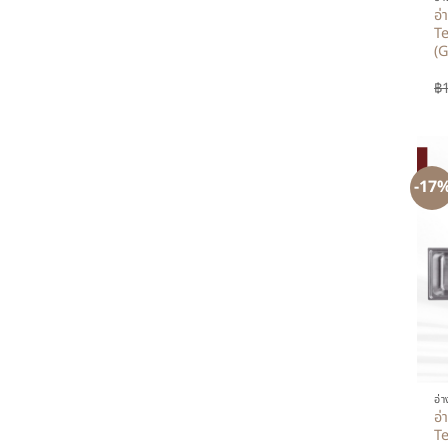
อ่
Te
(G
฿
-17
+
อ่
อ่
Te