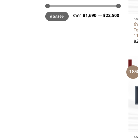
+
ราคา
฿1,690
—
฿22,500
คัดกรอง
อ่
อ่
Te
11
฿
-18
+
อ่