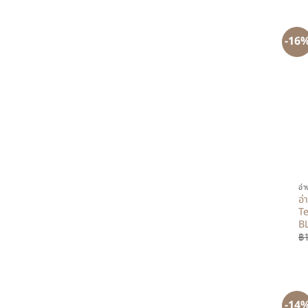
-16
+
อ่
อ่
Te
BL
฿
-14