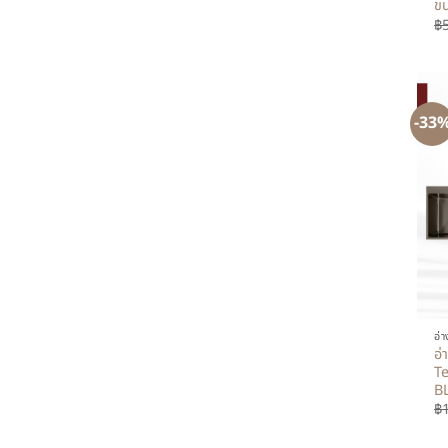
ขน
฿
-33
+
อ่
อ่
Te
BL
฿