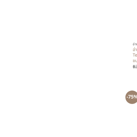
+
อ่
อ่
Te
ขน
฿
-75